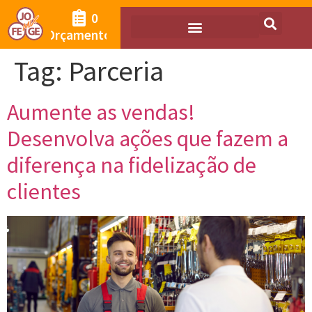
0
Orçamento
Tag:
Parceria
Aumente as vendas!
Desenvolva ações que fazem a
diferença na fidelização de
clientes