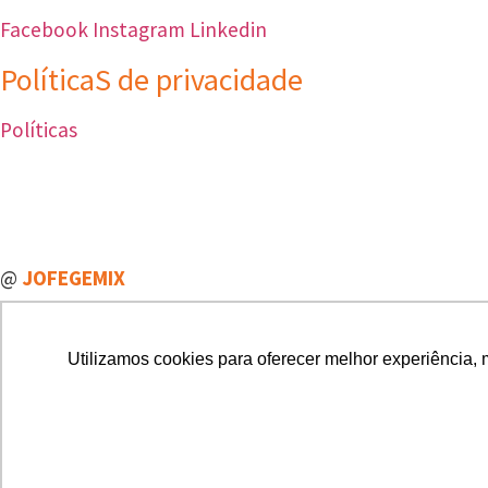
Facebook
Instagram
Linkedin
PolíticaS de privacidade
Políticas
@
JOFEGEMIX
Sobre a Jofege MIX
Blog
FDS
Utilizamos cookies para oferecer melhor experiência, 
Seja um revendedor
Contato
Sobre a Jofege MIX
Blog
FDS
Seja um revendedor