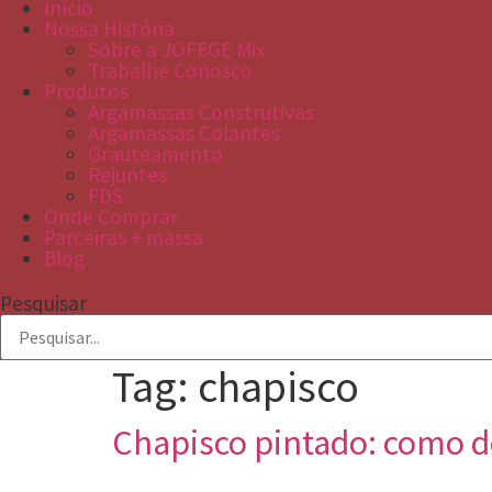
Início
Nossa História
Sobre a JOFEGE Mix
Trabalhe Conosco
Produtos
Argamassas Construtivas
Argamassas Colantes
Grauteamento
Rejuntes
FDS
Onde Comprar
Parceiras + massa
Blog
Pesquisar
Tag:
chapisco
Chapisco pintado: como de