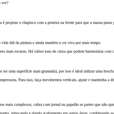
s ver?
ca é projetar o chapisco com a peneira na frente para que a massa passe
a vida útil da pintura e ainda mantém a cor viva por mais tempo.
res mais escuras. Há vários tons de cinza que podem harmonizar com o e
r ser uma superfície mais grumada), por isso é ideal utilizar uma brocha
ompressora. Para isso, faça movimentos verticais, ajuste e mantenha a dis
senhos mais complexos, cubra com jornal ou papelão as partes que não qu
artes, rebocando e dando acabamento em outras áreas, combinando as 