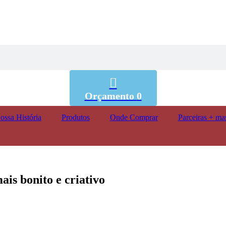
Orçamento
0
ossa História
Produtos
Onde Comprar
Parceiras + ma
is bonito e criativo