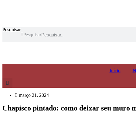
Ir
para
o
conteúdo
Pesquisar
Pesquisar
Início
N
março 21, 2024
Chapisco pintado: como deixar seu muro ma