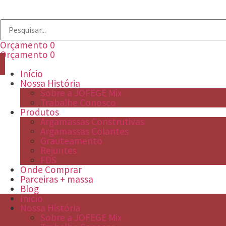
Orçamento
0
Orçamento
0
Início
Nossa História
Sobre a JOFEGE Mix
Trabalhe Conosco
Produtos
Argamassas Construtivas
Argamassas Colantes
Grauteamento
Rejuntes
FDS
Onde Comprar
Parceiras + massa
Blog
Início
Nossa História
Sobre a JOFEGE Mix