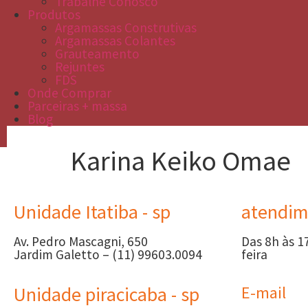
Trabalhe Conosco
Produtos
Argamassas Construtivas
Argamassas Colantes
Grauteamento
Rejuntes
FDS
Onde Comprar
Parceiras + massa
Blog
Karina Keiko Omae
Unidade Itatiba - sp
atendim
Av. Pedro Mascagni, 650
Das 8h às 1
Jardim Galetto – (11) 99603.0094
feira
Unidade piracicaba - sp
E-mail