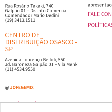
apresentac
Rua Rosário Takaki, 740
Galpão 01 – Distrito Comercial
FALE CO
Comendador Mario Dedini
(19) 3413.1511
POLÍTICA
CENTRO DE
DISTRIBUIÇÃO OSASCO -
SP
Avenida Lourenço Belloli, 550
Jd. Baroneza Galpão 01 – Vila Menk
(11) 4534.9550
@
JOFEGEMIX
Sobre a Jofege MIX
Blog