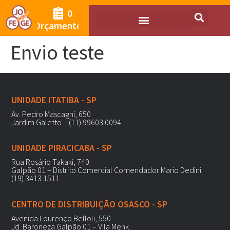
0
Orçamento
Envio teste
UNIDADE ITATIBA - SP
Av. Pedro Mascagni, 650
Jardim Galetto – (11) 99603.0094
UNIDADE PIRACICABA - SP
Rua Rosário Takaki, 740
Galpão 01 – Distrito Comercial Comendador Mario Dedini
(19) 3413.1511
CENTRO DE DISTRIBUIÇÃO OSASCO - SP
Avenida Lourenço Belloli, 550
Jd. Baroneza Galpão 01 – Vila Menk