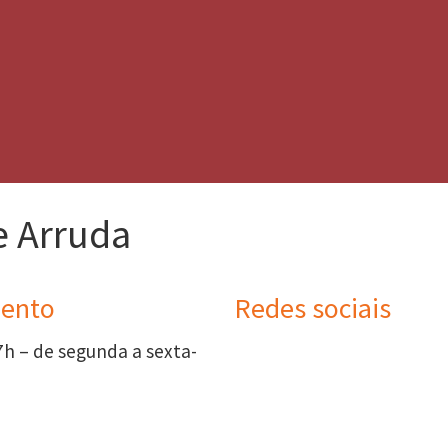
e Arruda
ento
Redes sociais
7h – de segunda a sexta-