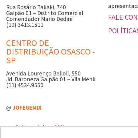
apresentac
Rua Rosário Takaki, 740
Galpão 01 – Distrito Comercial
FALE CO
Comendador Mario Dedini
(19) 3413.1511
POLÍTICA
CENTRO DE
DISTRIBUIÇÃO OSASCO -
SP
Avenida Lourenço Belloli, 550
Jd. Baroneza Galpão 01 – Vila Menk
(11) 4534.9550
@
JOFEGEMIX
Sobre a Jofege MIX
Blog