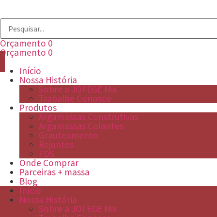
Orçamento
0
Orçamento
0
Início
Nossa História
Sobre a JOFEGE Mix
Trabalhe Conosco
Produtos
Argamassas Construtivas
Argamassas Colantes
Grauteamento
Rejuntes
FDS
Onde Comprar
Parceiras + massa
Blog
Início
Nossa História
Sobre a JOFEGE Mix