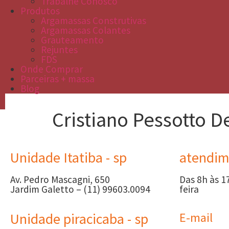
Trabalhe Conosco
Produtos
Argamassas Construtivas
Argamassas Colantes
Grauteamento
Rejuntes
FDS
Onde Comprar
Parceiras + massa
Blog
Cristiano Pessotto D
Unidade Itatiba - sp
atendim
Av. Pedro Mascagni, 650
Das 8h às 1
Jardim Galetto – (11) 99603.0094
feira
Unidade piracicaba - sp
E-mail