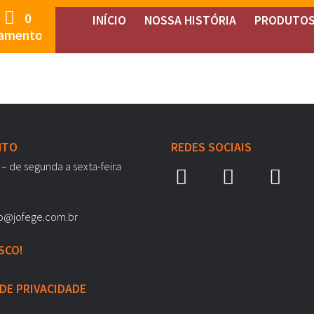
0
INÍCIO
NOSSA HISTÓRIA
PRODUTO
amento
NTO
REDES SOCIAIS
 – de segunda a sexta-feira
o@jofege.com.br
SCO!
 DE PRIVACIDADE