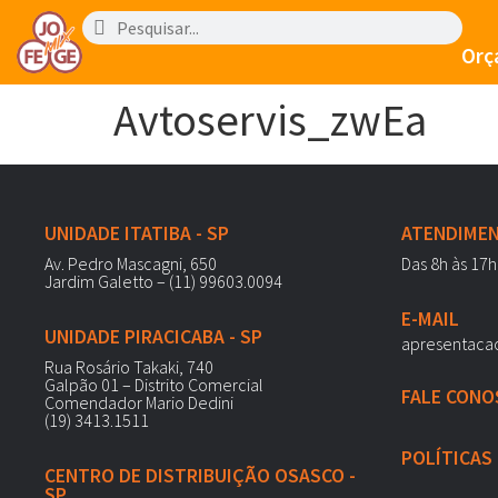
Orç
Avtoservis_zwEa
UNIDADE ITATIBA - SP
ATENDIME
Av. Pedro Mascagni, 650
Das 8h às 17h
Jardim Galetto – (11) 99603.0094
E-MAIL
UNIDADE PIRACICABA - SP
apresentaca
Rua Rosário Takaki, 740
Galpão 01 – Distrito Comercial
FALE CONO
Comendador Mario Dedini
(19) 3413.1511
POLÍTICAS
CENTRO DE DISTRIBUIÇÃO OSASCO -
SP