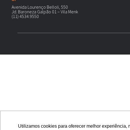
Avenida Lourenço Belloli, 550
Jd. Baroneza Galpão 01 – Vila Menk
(11) 4534.9550
Utilizamos cookies para oferecer melhor experiência, 