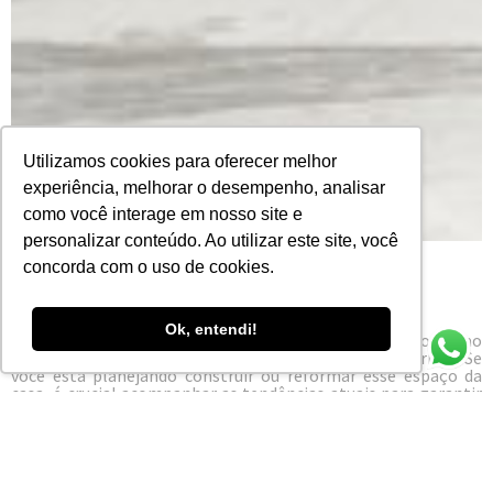
Utilizamos cookies para oferecer melhor
experiência, melhorar o desempenho, analisar
como você interage em nosso site e
personalizar conteúdo. Ao utilizar este site, você
concorda com o uso de cookies.
Ok, entendi!
A cozinha é o coração de qualquer lar e seu design evoluiu ao
longo dos anos para atender às necessidades modernas. Se
você está planejando construir ou reformar esse espaço da
casa, é crucial acompanhar as tendências atuais para garantir
que o local esteja alinhado com os padrões contemporâneos.
Neste artigo, vamos explorar as tendências e destacar a
importância de escolher a argamassa
JOFEGE Mix
certa para
garantir bons resultados: