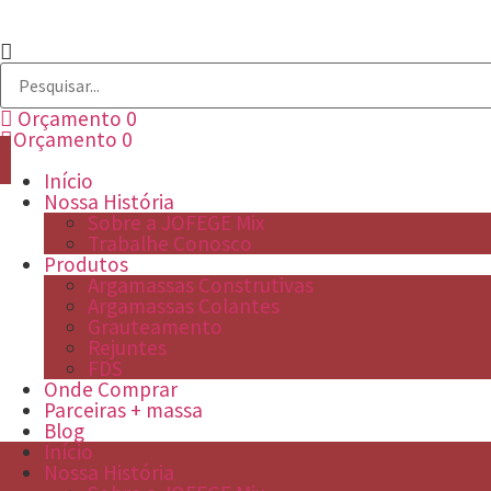
Orçamento
0
Orçamento
0
Início
Nossa História
Sobre a JOFEGE Mix
Trabalhe Conosco
Produtos
Argamassas Construtivas
Argamassas Colantes
Grauteamento
Rejuntes
FDS
Onde Comprar
Parceiras + massa
Blog
Início
Nossa História