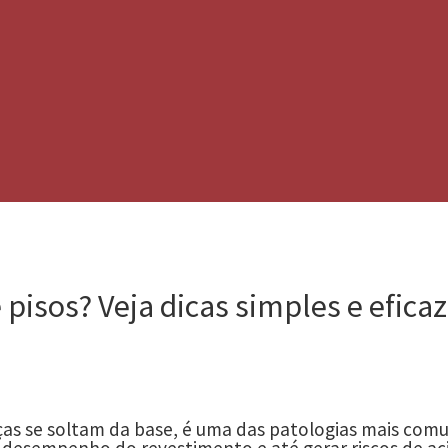
isos? Veja dicas simples e efica
as se soltam da base, é uma das patologias mais comu