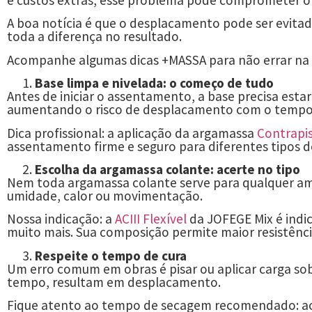
e custos extras, esse problema pode comprometer o 
A boa notícia é que o desplacamento pode ser evita
toda a diferença no resultado.
Acompanhe algumas dicas +MASSA para não errar na
Base limpa e nivelada: o começo de tudo
Antes de iniciar o assentamento, a base precisa esta
aumentando o risco de desplacamento com o tempo
Dica profissional: a aplicação da argamassa
Contrapi
assentamento firme e seguro para diferentes tipos d
Escolha da argamassa colante: acerte no tipo
Nem toda argamassa colante serve para qualquer am
umidade, calor ou movimentação.
Nossa indicação: a
ACIII Flexível
da JOFEGE Mix é indi
muito mais. Sua composição permite maior resistênci
Respeite o tempo de cura
Um erro comum em obras é pisar ou aplicar carga so
tempo, resultam em desplacamento.
Fique atento ao tempo de secagem recomendado: ao