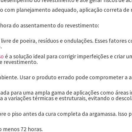
desempenho do revestimento e até gerar riscos de ac
do com planejamento adequado, aplicação correta de m
 hora do assentamento do revestimento:
r livre de poeira, resíduos e ondulações. Esses fator
.
so
é a solução ideal para corrigir imperfeições e criar
e revestimento.
biente. Usar o produto errado pode comprometer a a
cada para uma ampla gama de aplicações como áreas int
a a variações térmicas e estruturais, evitando o desc
bre o piso antes da cura completa da argamassa. Isso
 menos 72 horas.