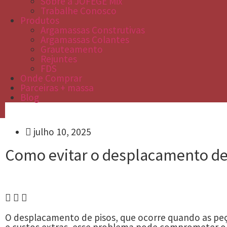
Sobre a JOFEGE Mix
Trabalhe Conosco
Produtos
Argamassas Construtivas
Argamassas Colantes
Grauteamento
Rejuntes
FDS
Onde Comprar
Parceiras + massa
Blog
julho 10, 2025
Como evitar o desplacamento de p
O desplacamento de pisos, que ocorre quando as peç