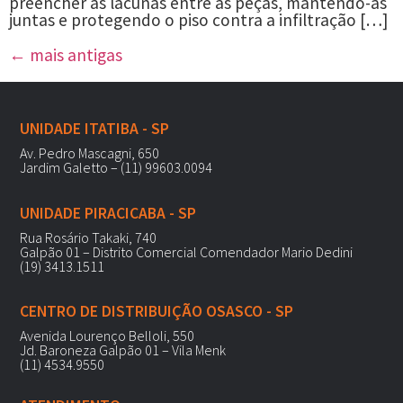
preencher as lacunas entre as peças, mantendo-as
juntas e protegendo o piso contra a infiltração […]
←
mais antigas
UNIDADE ITATIBA - SP
Av. Pedro Mascagni, 650
Jardim Galetto – (11) 99603.0094
UNIDADE PIRACICABA - SP
Rua Rosário Takaki, 740
Galpão 01 – Distrito Comercial Comendador Mario Dedini
(19) 3413.1511
CENTRO DE DISTRIBUIÇÃO OSASCO - SP
Avenida Lourenço Belloli, 550
Jd. Baroneza Galpão 01 – Vila Menk
(11) 4534.9550