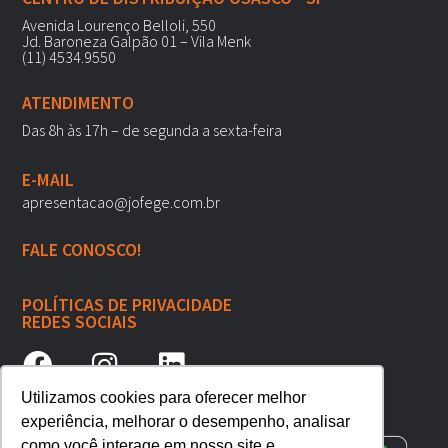
Avenida Lourenço Belloli, 550
Jd. Baroneza Galpão 01 – Vila Menk
(11) 4534.9550
ATENDIMENTO
Das 8h às 17h – de segunda a sexta-feira
E-MAIL
apresentacao@jofege.com.br
FALE CONOSCO!
POLÍTICAS DE PRIVACIDADE
REDES SOCIAIS
Utilizamos cookies para oferecer melhor
experiência, melhorar o desempenho, analisar
como você interage em nosso site e