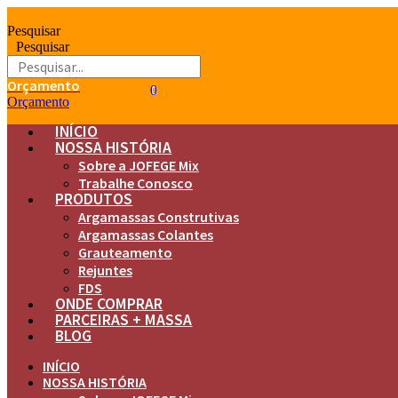
Ir
para
Pesquisar
o
Pesquisar
conteúdo
Orçamento
0
0
Orçamento
INÍCIO
NOSSA HISTÓRIA
Sobre a JOFEGE Mix
Trabalhe Conosco
PRODUTOS
Argamassas Construtivas
Argamassas Colantes
Grauteamento
Rejuntes
FDS
ONDE COMPRAR
PARCEIRAS + MASSA
BLOG
INÍCIO
NOSSA HISTÓRIA