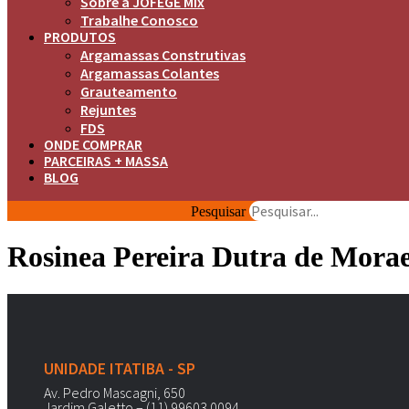
Sobre a JOFEGE Mix
Trabalhe Conosco
PRODUTOS
Argamassas Construtivas
Argamassas Colantes
Grauteamento
Rejuntes
FDS
ONDE COMPRAR
PARCEIRAS + MASSA
BLOG
Pesquisar
Rosinea Pereira Dutra de Mora
UNIDADE ITATIBA - SP
Av. Pedro Mascagni, 650
Jardim Galetto – (11) 99603.0094