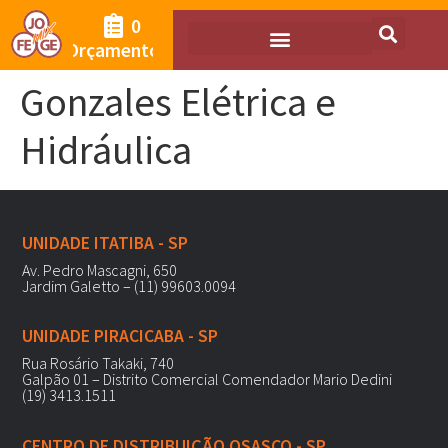
0
Orçamento
Gonzales Elétrica e
Hidráulica
UNIDADE ITATIBA - SP
Av. Pedro Mascagni, 650
Jardim Galetto – (11) 99603.0094
UNIDADE PIRACICABA - SP
Rua Rosário Takaki, 740
Galpão 01 – Distrito Comercial Comendador Mario Dedini
(19) 3413.1511
CENTRO DE DISTRIBUIÇÃO OSASCO - SP