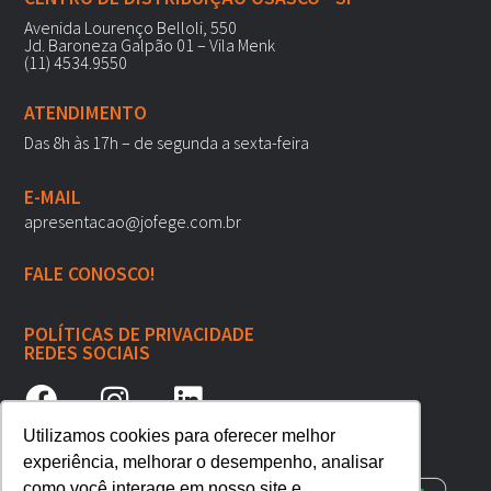
Avenida Lourenço Belloli, 550
Jd. Baroneza Galpão 01 – Vila Menk
(11) 4534.9550
ATENDIMENTO
Das 8h às 17h – de segunda a sexta-feira
E-MAIL
apresentacao@jofege.com.br
FALE CONOSCO!
POLÍTICAS DE PRIVACIDADE
REDES SOCIAIS
Utilizamos cookies para oferecer melhor
experiência, melhorar o desempenho, analisar
como você interage em nosso site e