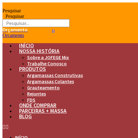
Ir
para
Pesquisar
o
Pesquisar
conteúdo
Orçamento
0
0
Orçamento
INÍCIO
NOSSA HISTÓRIA
Sobre a JOFEGE Mix
Trabalhe Conosco
PRODUTOS
Argamassas Construtivas
Argamassas Colantes
Grauteamento
Rejuntes
FDS
ONDE COMPRAR
PARCEIRAS + MASSA
BLOG
INÍCIO