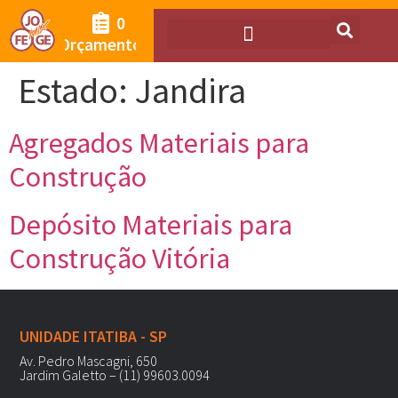
0
Orçamento
Estado:
Jandira
Agregados Materiais para
Construção
Depósito Materiais para
Construção Vitória
UNIDADE ITATIBA - SP
Av. Pedro Mascagni, 650
Jardim Galetto – (11) 99603.0094